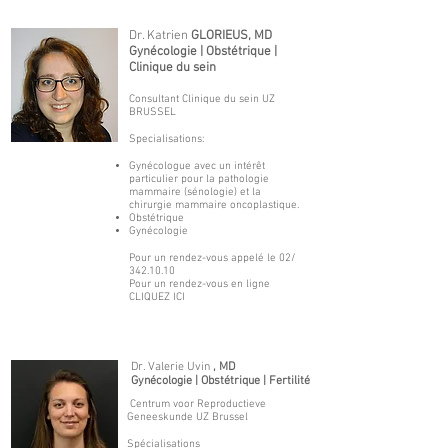
Dr. Katrien
GLORIEUS, MD
Gynécologie | Obstétrique |
Clinique du sein
Consultant Clinique du sein UZ
BRUSSEL
Specialisations:
Gynécologue avec un intérêt
particulier pour la pathologie
mammaire (sénologie) et la
chirurgie mammaire oncoplastique.
Obstétrique
Gynécologie
Pour un rendez-vous appelé le 02/
342.10.10
Pour un rendez-vous en ligne
CLIQUEZ ICI
Dr. Valerie Uvin
, MD
Gynécologie | Obstétrique | Fertilité
Centrum voor Reproductieve
Geneeskunde UZ Brussel
Spécialisations