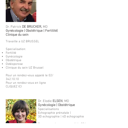
Dr. Patrick
DE BRUCKER,
MD
Gynécologie | Obstétrique | Fertilité|
Clinique du sein
Travaille a UZ BRUSSEL
Specialisation:
Fertilité
Gynécologie
Obstétrique
Ostéoporose
Clinique du sein UZ Brussel
Pour un rendez-vous appelé le 02/
342.10.10
Pour un rendez-vous en ligne
CLIQUEZ ICI
Dr. Elodie
ELSEN
, MD
Gynécologie | Obstétrique
Specialisations
Echographie prénatale |
3D echographie | 4D echographie
Pour un rendez-vous appelé le 02/
342.10.10