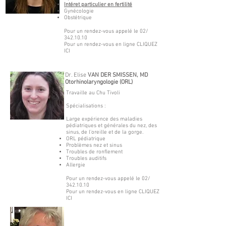
Intéret particulier en fertilité
Gynécologie
Obstétrique
Pour un rendez-vous appelé le 02/
342.10.10
Pour un rendez-vous en ligne CLIQUEZ
ICI
Dr. Elise
VAN DER SMISSEN, MD
Otorhinolaryngologie (ORL)
Travaille au Chu Tivoli
Spécialisations :
Large expérience des maladies
pédiatriques et générales du nez, des
sinus, de l'oreille et de la gorge.
ORL pédiatrique
Problèmes nez et sinus
Troubles de ronflement
Troubles auditifs
Allergie
Pour un rendez-vous appelé le 02/
342.10.10
Pour un rendez-vous en ligne CLIQUEZ
ICI