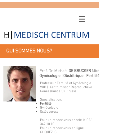
QUI SOMMES NOUS?
Prof. Dr. Michaël
DE BRUCKER
Michaël, MD, PhD
Gynécologie | Obstétrique | Fertilité
Professeur Fertilité et Gynécologie
VUB | Centrum voor Reproductieve
Geneeskunde UZ Brussel
Spécialisation:
Fertilité
Gynécologie
Ostéoporose
Pour un rendez-vous appelé le 02/
342.10.10
Pour un rendez-vous en ligne
CLIQUEZ ICI